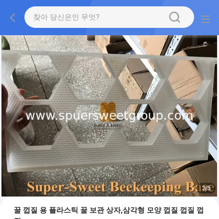
2
/
5
꿀 껍질 용 플라스틱 꿀 보관 상자,삼각형 모양 껍질 껍질 껍