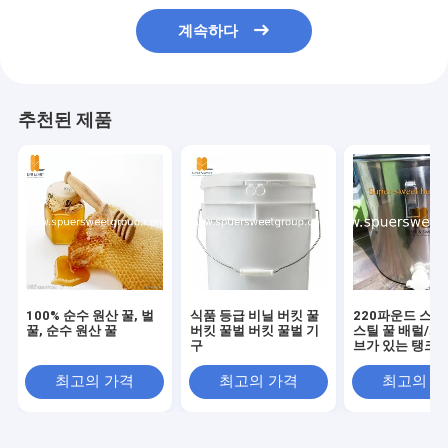
계속하다
추천된 제품
100% 순수 원산 꿀, 벌
식품 등급 비닐 버킷 꿀
220파운드 스
꿀, 순수 원산 꿀
버킷 꿀벌 버킷 꿀벌 기
스틸 꿀 배럴/게
구
브가 있는 탱크
최고의 가격
최고의 가격
최고의 