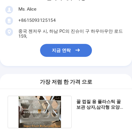
Ms. Alice
+8615093125154
중국 젠저우 시, 하남 PC의 진슈이 구 하우아우안 로드
159,
지금 연락
가장 저렴 한 가격 으로
꿀 껍질 용 플라스틱 꿀
보관 상자,삼각형 모양
껍질 껍질 껍질