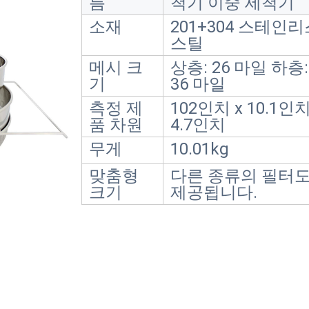
름
척기 이중 세척기
소재
201+304 스테인
스틸
메시 크
상층: 26 마일 하층:
기
36 마일
측정 제
102인치 x 10.1인치
품 차원
4.7인치
무게
10.01kg
맞춤형
다른 종류의 필터
크기
제공됩니다.