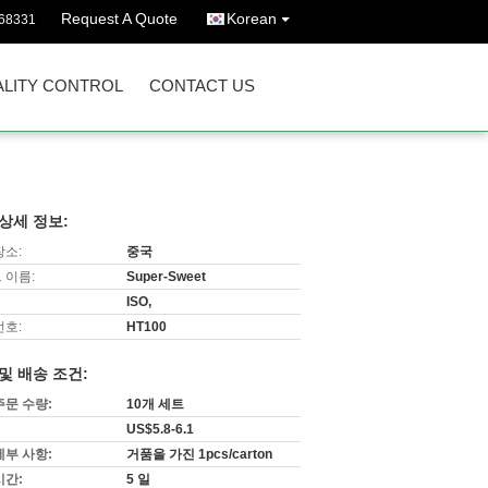
Request A Quote
Korean
68331
LITY CONTROL
CONTACT US
상세 정보:
장소:
중국
 이름:
Super-Sweet
ISO,
번호:
HT100
및 배송 조건:
주문 수량:
10개 세트
US$5.8-6.1
세부 사항:
거품을 가진 1pcs/carton
시간:
5 일