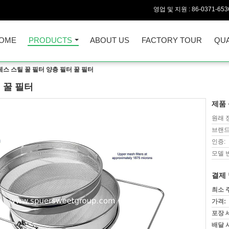
영업 및 지원 :
86-0371-653
OME
PRODUCTS
ABOUT US
FACTORY TOUR
QUA
스 스틸 꿀 필터 양층 필터 꿀 필터
 꿀 필터
제품 
원래 
브랜드
인증:
모델 
결제 
최소 
가격:
포장 
배달 