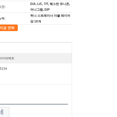
D/A, L/C, T/T, 웨스턴 유니온,
조건:
머니그램, D/P
허니 스트레이너 더블 레이어
능력:
당 10개
지금 연락
아이피메트
5154
세