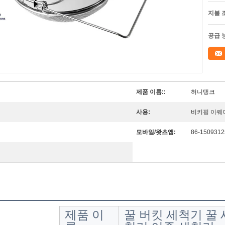
지불 
공급 
제품 이름::
허니탱크
사용:
비키핑 이퀘
모바일/왓츠앱:
86-1509312
제품 이
꿀 버킷 세척기 꿀 