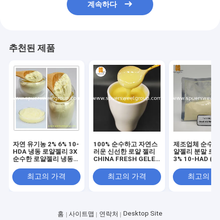
계속하다
추천된 제품
자연 유기농 2% 6% 10-
100% 순수하고 자연스
제조업체 순수 유
HDA 냉동 로얄젤리 3X
러운 신선한 로얄 젤리
얄젤리 분말 로
순수한 로얄젤리 냉동
CHINA FRESH GELEE
3% 10-HAD (3
분말
ROYALE 1.8 10-HDA
¥ 100 kg
최고의 가격
최고의 가격
최고의 
Desktop Site
홈
사이트맵
연락처