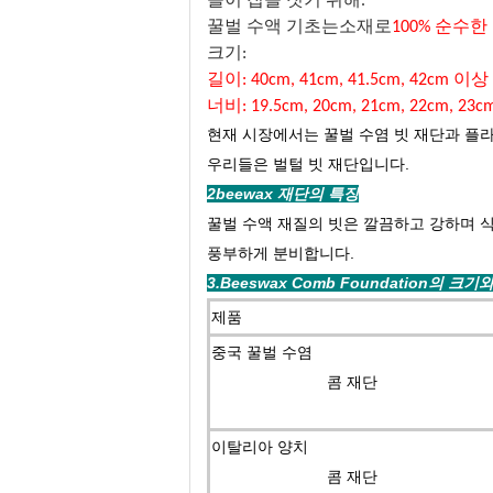
들이 집을 짓기 위해
.
꿀벌 수액 기초는
소재로
100% 순수한
크기:
길이: 40cm, 41cm, 41.5cm, 42cm 이상
너비: 19.5cm, 20cm, 21cm, 22cm, 23c
현재 시장에서는 꿀벌 수염 빗 재단과 플
우리들은 벌털 빗 재단입니다.
2beewax 재단의 특징
꿀벌 수액 재질의 빗은 깔끔하고 강하며 
풍부하게 분비합니다.
3.Beeswax Comb Foundation의 크
제품
중국 꿀벌 수염
콤 재단
이탈리아 양치
콤 재단