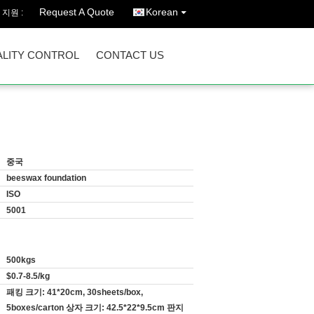
Request A Quote
Korean
 지원 :
LITY CONTROL
CONTACT US
중국
beeswax foundation
ISO
5001
500kgs
$0.7-8.5/kg
패킹 크기: 41*20cm, 30sheets/box,
5boxes/carton 상자 크기: 42.5*22*9.5cm 판지