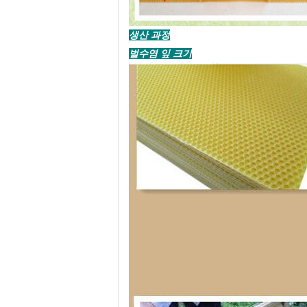
생산 과정
벌수염 잎 크기