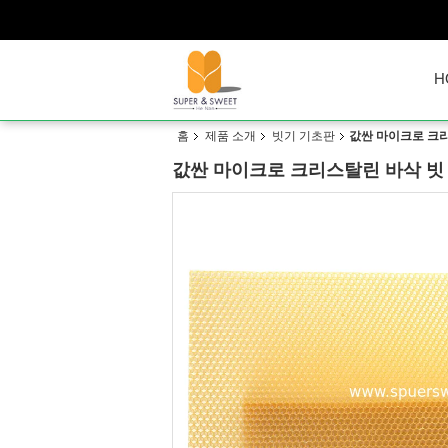
H
홈
제품 소개
빗기 기초판
값싼 마이크로 크리
값싼 마이크로 크리스탈린 바삭 빗