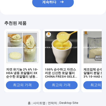
계속하다
추천된 제품
자연 유기농 2% 6% 10-
100% 순수하고 자연스
제조업체 순수 유
HDA 냉동 로얄젤리 3X
러운 신선한 로얄 젤리
얄젤리 분말 로
순수한 로얄젤리 냉동
CHINA FRESH GELEE
3% 10-HAD (3
분말
ROYALE 1.8 10-HDA
¥ 100 kg
최고의 가격
최고의 가격
최고의 
Desktop Site
홈
사이트맵
연락처