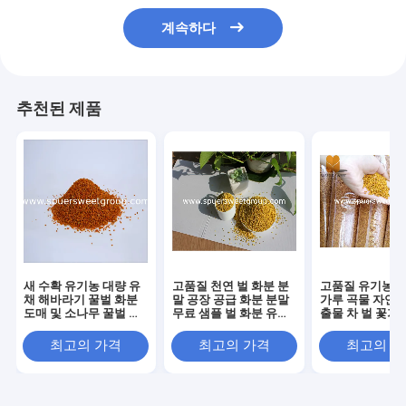
계속하다
추천된 제품
새 수확 유기농 대량 유
고품질 천연 벌 화분 분
고품질 유기농 차
채 해바라기 꿀벌 화분
말 공장 공급 화분 분말
가루 곡물 자연 
도매 및 소나무 꿀벌 화
무료 샘플 벌 화분 유기
출물 차 벌 꽃가
분 분말
농 판매
포장
최고의 가격
최고의 가격
최고의 