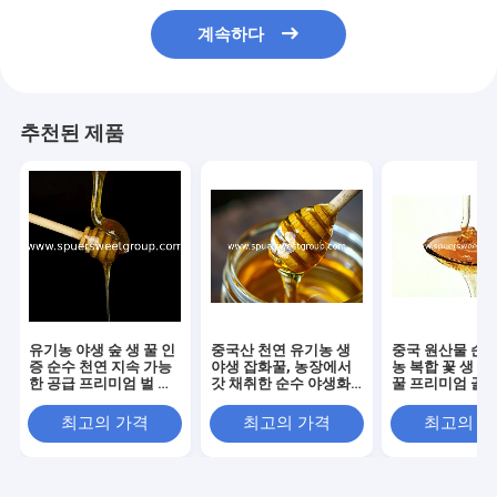
계속하다
추천된 제품
유기농 야생 숲 생 꿀 인
중국산 천연 유기농 생
중국 원산물 순수
증 순수 천연 지속 가능
야생 잡화꿀, 농장에서
농 복합 꽃 생 꿀
한 공급 프리미엄 벌 꽃
갓 채취한 순수 야생화
꿀 프리미엄 골든
다화성 대량 도매
꿀 대량 도매 MOQ
꽃 꿀 대량 공급
최고의 가격
최고의 가격
최고의 