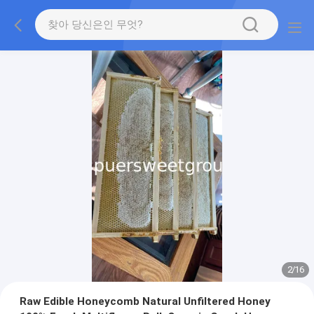
2
/
16
Raw Edible Honeycomb Natural Unfiltered Honey