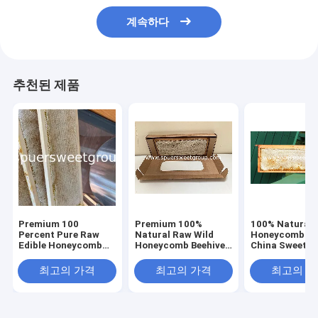
계속하다
추천된 제품
Premium 100
Premium 100%
100% Natural
Percent Pure Raw
Natural Raw Wild
Honeycomb F
Edible Honeycomb
Honeycomb Beehive
China Sweet T
Natural Bee Honey
Honey Pure
Pure Wild Beeh
with Whole Frame
Unfiltered Fresh
Honey High Qu
최고의 가격
최고의 가격
최고의 
2kg for Wholesale
Direct From
Bulk Sale With
Bulk Supply High
Beekeepers with
Frame 2kg
Quality
Whole Frame 2kg