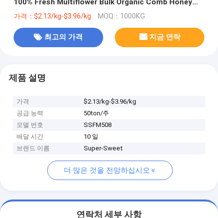
100% Fresh Multiflower Bulk Organic Comb Honey
with Whole Frame Wholesale Supplier
가격：$2.13/kg-$3.96/kg
MOQ：1000KG
최고의 가격
지금 연락
제품 설명
가격
$2.13/kg-$3.96/kg
공급 능력
50ton/주
모델 번호
SSFM508
배달 시간
10 일
브랜드 이름
Super-Sweet
더 많은 것을 전망하십시오
연락처 세부 사항