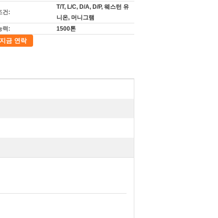
T/T, L/C, D/A, D/P, 웨스턴 유
조건:
니온, 머니그램
능력:
1500톤
지금 연락