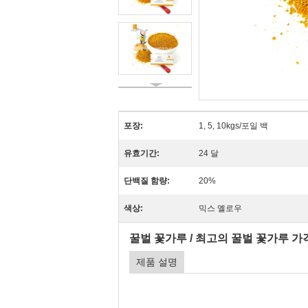
포장:
1, 5, 10kgs/포일 백
유효기간:
24 달
단백질 함량:
20%
색상:
믹스 옐로우
꿀벌 꽃가루 / 최고의 꿀벌 꽃가루 가격
제품 설명