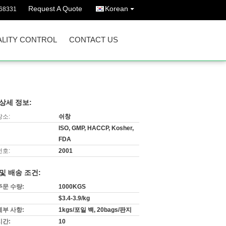
Request A Quote
Korean
68331
LITY CONTROL
CONTACT US
상세 정보:
장소:
쉬창
ISO, GMP, HACCP, Kosher,
FDA
번호:
2001
및 배송 조건:
주문 수량:
1000KGS
$3.4-3.9/kg
세부 사항:
1kgs/포일 백, 20bags/판지
시간:
10