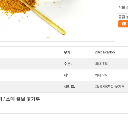
지불 
공급 
무게:
20kgs/carton
수분:
최대 7%
재:
최대5%
시리즈:
차/유채/혼합 꽃가루
 / 소매 꿀벌 꽃가루