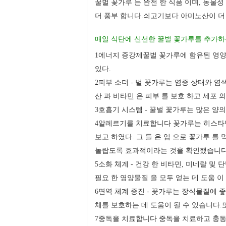
꿀벌 꽃가루 는 완전 한 식품 이며, 동물성
더 풍부 합니다.쇠고기보다 아미노산이 더
매일 식단에 신선한 꿀벌 꽃가루를 추가하는 
1에너지 증강제
꿀벌 꽃가루에 함유된 영양소
있다.
2피부 소더 - 벌 꽃가루는 염증 상태와 
산 과 비타민 은 피부 를 보호 하고 세포 의
3호흡기 시스템 - 꿀벌 꽃가루는 많은 양
4알레르기를 치료합니다 꽃가루는 히스타민의
보고 하였다. 그 들 은 입 으로 꽃가루 
놀랍도록 효과적이라는 것을 확인했습니다
5소화 체계 - 건강 한 비타민, 미네랄 및
필요 한 영양물질 을 모두 얻는 데 도움 이
6면역 체계 증진 - 꽃가루는 장식물질에 
체를 보호하는 데 도움이 될 수 있습니다
7중독을 치료합니다 중독을 치료하고 충동