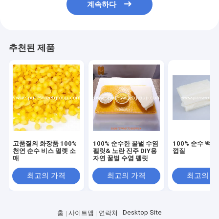
계속하다
추천된 제품
고품질의 화장품 100%
100% 순수한 꿀벌 수염
100% 순수 백색
천연 순수 비스 펄렛 소
펠릿& 노란 진주 DIY용
껍질
매
자연 꿀벌 수염 펠릿
최고의 가격
최고의 가격
최고의 
Desktop Site
홈
사이트맵
연락처