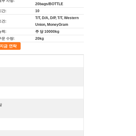
세부 사항:
20bags/BOTTLE
시간:
10
T/T, D/A, D/P, T/T, Western
조건:
Union, MoneyGram
능력:
주 당 10000kg
주문 수량:
20kg
지금 연락
할랄