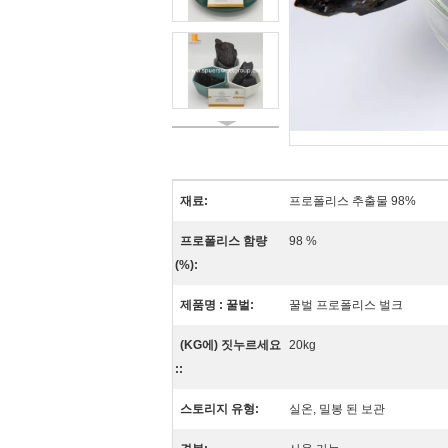
재료:
프로폴리스 추출물 98%
프로폴리스 함량
98 %
(%):
제품명 : 꿀벌:
꿀벌 프로폴리스 벌크
(KG에) 짓누르세요
20kg
::
스토리지 유형:
실온, 밀봉 된 보관