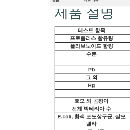
견본:
사용 가능
제품 설명
테스트 항목
프로폴리스 함유량
플라보노이드 함량
수분
Pb
그 외
Hg
효모 와 곰팡이
전체 박테리아 수
E.coli, 황색 포도상구균, 살모
넬라