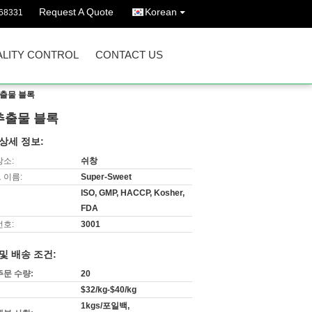
Request A Quote
Korean
68331
LITY CONTROL
CONTACT US
추출물 블록
추출물 블록
상세 정보:
장소:
쉬창
 이름:
Super-Sweet
ISO, GMP, HACCP, Kosher,
FDA
번호:
3001
및 배송 조건:
주문 수량:
20
$32/kg-$40/kg
1kgs/포일백,