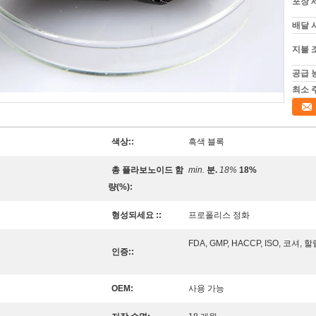
포장 
배달 
지불 
공급 
최소 
색상::
흑색 블록
총 플라보노이드 함
min.
분.
18%
18%
량(%):
형성되세요 ::
프로폴리스 정화
FDA, GMP, HACCP, ISO, 코셔, 
인증::
OEM:
사용 가능